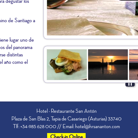
ara degustar los
ino de Santiago a
tiene lugar uno de
dos del panorama
se distintas
el año como el
Hotel - Restaurante San Antón
Plaza de San Blas 2, Tapia de Casariego (Asturias) 33740
Tlf: +34-985 628 000 // Email: hotel@hrsananton.com
Check-in Online